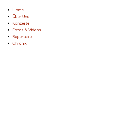
Zum
Inhalt
Home
springen
Über Uns
Konzerte
Fotos & Videos
Repertoire
Chronik